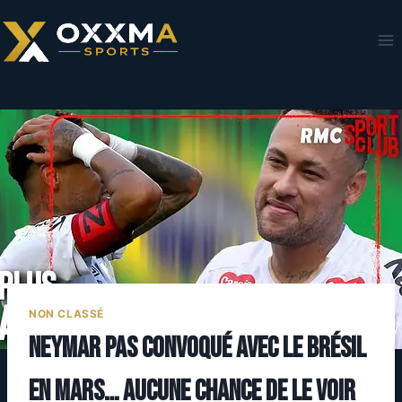
Aller
au
contenu
NON CLASSÉ
Neymar pas convoqué avec le Brésil
en mars… aucune chance de le voir