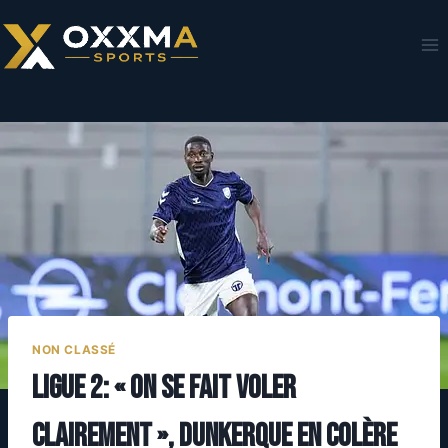
Aller
au
contenu
NON CLASSÉ
Ligue 2: « On se fait voler
clairement », Dunkerque en colère